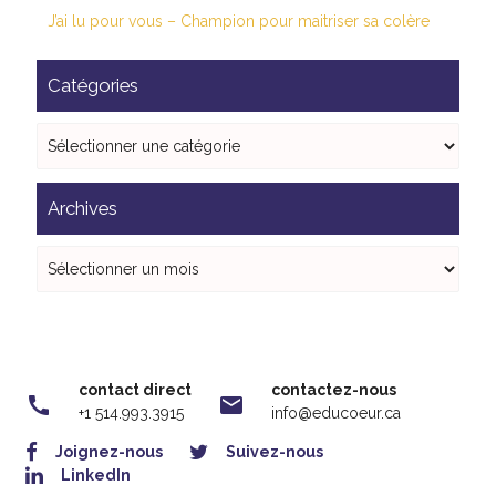
J’ai lu pour vous – Champion pour maitriser sa colère
Catégories
Catégories
Archives
Archives
contact direct
contactez-nous
call
mail
+1 514.993.3915
info@educoeur.ca
Joignez-nous
Suivez-nous
LinkedIn